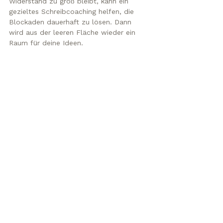
Widerstand zu groß bleibt, kann ein 
gezieltes Schreibcoaching helfen, die 
Blockaden dauerhaft zu lösen. Dann 
wird aus der leeren Fläche wieder ein 
Raum für deine Ideen.
Schreib-Coaching
Alle ansehen
Ähnliche Beiträge