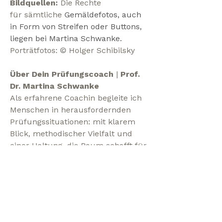
Bildquellen:
Die Rechte
für
sämtliche
Gemäldefotos, auch
in Form von Streifen oder Buttons,
liegen bei Martina Schwanke.
Porträtfotos: © Holger Schibilsky
Über Dein Prüfungscoach
|
Prof.
Dr. Martina Schwanke
Als erfahrene Coachin begleite ich
Menschen in herausfordernden
Prüfungssituationen: mit klarem
Blick, methodischer Vielfalt und
einer Haltung, die Raum schafft für
echte Veränderung. In Berlin,
Potsdam & online biete ich
Präsenzcoaching für Studierende,
Auszubildende, Lehrende,
Wissenschaftler:innen und Eltern
an – unabhängig davon, ob sie zum