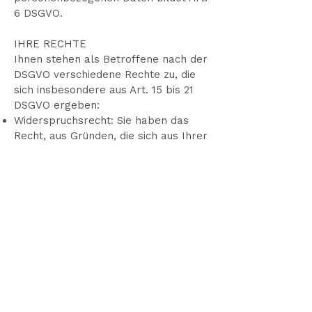
6 DSGVO.
IHRE RECHTE
Ihnen stehen als Betroffene nach der
DSGVO verschiedene Rechte zu, die
sich insbesondere aus Art. 15 bis 21
DSGVO ergeben:
Widerspruchsrecht: Sie haben das
Recht, aus Gründen, die sich aus Ihrer
besonderen Situation ergeben,
jederzeit gegen die Verarbeitung der
Sie betreffenden personenbezogenen
Daten, die aufgrund von Art. 6 Abs. 1
lit. e oder f DSGVO erfolgt,
Widerspruch einzulegen; dies gilt auch
für ein auf diese Bestimmungen
gestütztes Profiling. Werden die Sie
betreffenden personenbezogenen
Daten verarbeitet, um Direktwerbung
zu betreiben, haben Sie das Recht,