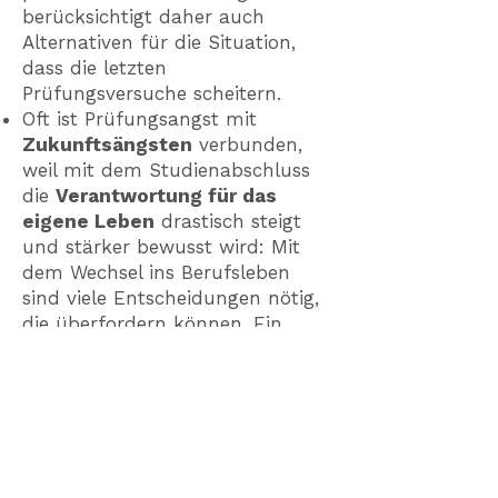
berücksichtigt daher auch
Alternativen für die Situation,
dass die letzten
Prüfungsversuche scheitern.
Oft ist Prüfungsangst mit
Zukunftsängsten
verbunden,
weil mit dem Studienabschluss
die
Verantwortung für das
eigene Leben
drastisch steigt
und stärker bewusst wird: Mit
dem Wechsel ins Berufsleben
sind viele Entscheidungen nötig,
die überfordern können. Ein
solcher Übergang geht einher mit
dem
Verlust von Freiheit
, die
unwiderruflich eingetauscht wird
gegen die
Eigenverantwortung
im Beruf
und später für eine
eigene Familie.